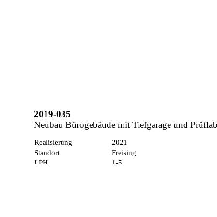
2019-035
Neubau Bürogebäude mit Tiefgarage und Prüfla
Realisierung
2021
Standort
Freising
LPH
1-5
Foto / Visualisierung
Stefan Dünisch, Sebastian Schels,