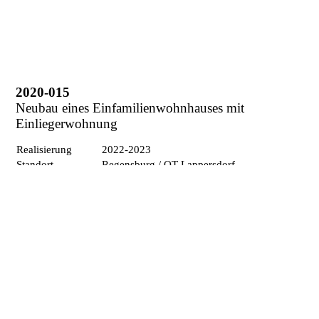
2020-015
Neubau eines Einfamilienwohnhauses mit
Einliegerwohnung
Realisierung
2022-2023
Standort
Regensburg / OT Lappersdorf
LPH
1-5
Visualisierung
KPT Architekten